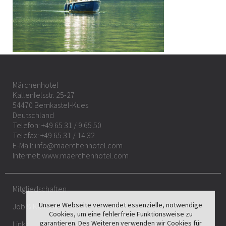
Märchenhotel
Kallenfelsstr. 25-27
54470 Bernkastel-Kues
Deutschland
Telefon:
+49 65 31 / 9 65 50
Telefax: +49 65 31 / 14 32
E-Mail:
info@maerchenhotel.com
Internet:
www.maerchenhotel.com
Mitgliedschaften
Unsere Webseite verwendet essenzielle, notwendige
Job & Karriere
Cookies, um eine fehlerfreie Funktionsweise zu
garantieren. Des Weiteren verwenden wir Cookies für
Links