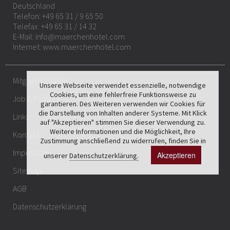
Deutschland
Telefon:
+49 65 31 / 9 65 50
Telefax: +49 65 31 / 14 32
E-Mail:
info@maerchenhotel.com
Internet:
www.maerchenhotel.com
Mitgliedschaften
Unsere Webseite verwendet essenzielle, notwendige
Cookies, um eine fehlerfreie Funktionsweise zu
Job & Karriere
garantieren. Des Weiteren verwenden wir Cookies für
die Darstellung von Inhalten anderer Systeme. Mit Klick
Links
auf "Akzeptieren" stimmen Sie dieser Verwendung zu.
Weitere Informationen und die Möglichkeit, Ihre
Kontakt
Zustimmung anschließend zu widerrufen, finden Sie in
Impressum
Akzeptieren
unserer
Datenschutzerklärung.
Sitemap
AGB
Datenschutzerklärung