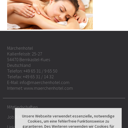
Märchenhotel
Kallenfelsstr. 25-27
54470 Bernkastel-Kues
Deutschland
Telefon:
+49 65 31 / 9 65 50
Telefax: +49 65 31 / 14 32
E-Mail:
info@maerchenhotel.com
Internet:
www.maerchenhotel.com
Mitgliedschaften
Unsere Webseite verwendet essenzielle, notwendige
Job & Karriere
Cookies, um eine fehlerfreie Funktionsweise zu
garantieren. Des Weiteren verwenden wir Cookies für
Links