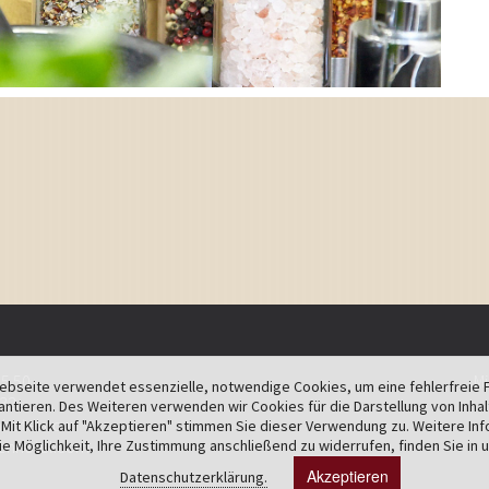
65 50
Mi
bseite verwendet essenzielle, notwendige Cookies, um eine fehlerfreie 
 32
antieren. Des Weiteren verwenden wir Cookies für die Darstellung von Inha
hotel.com
Mit Klick auf "Akzeptieren" stimmen Sie dieser Verwendung zu. Weitere In
ie Möglichkeit, Ihre Zustimmung anschließend zu widerrufen, finden Sie in 
enhotel.com
Akzeptieren
Datenschutzerklärung.