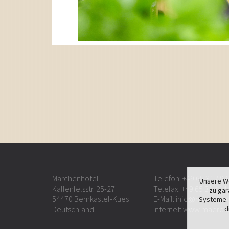
Märchenhotel
Telefon:
+49 65 31 / 9 
Unsere We
Kallenfelsstr. 25-27
Telefax: +49 65 31 / 14
zu gar
54470 Bernkastel-Kues
E-Mail:
info@maerchen
Systeme. 
d
Deutschland
Internet:
www.maerch