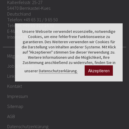
Kallenfelsstr. 25-27
54470 Bernkastel-Kues
Deutschland
Telefon:
+49 65 31 / 9 65 50
Telefax: +49 65 31 / 14 32
E-Mail:
info@maerchenhotel.com
Unsere Webseite verwendet essenzielle, notwendige
Internet:
www.maerchenhotel.com
Cookies, um eine fehlerfreie Funktionsweise zu
garantieren. Des Weiteren verwenden wir Cookies für
die Darstellung von Inhalten anderer Systeme. Mit Klick
auf "Akzeptieren" stimmen Sie dieser Verwendung zu.
Mitgliedschaften
Weitere Informationen und die Möglichkeit, Ihre
Zustimmung anschließend zu widerrufen, finden Sie in
Job & Karriere
Akzeptieren
unserer
Datenschutzerklärung.
Links
Kontakt
Impressum
Sitemap
AGB
Datenschutzerklärung