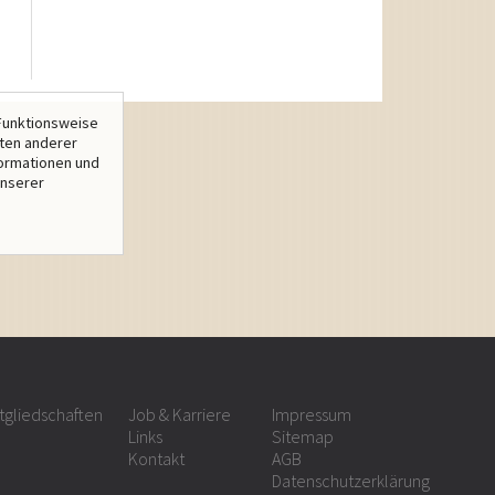
Funktionsweise
lten anderer
formationen und
unserer
tgliedschaften
Job & Karriere
Impressum
Links
Sitemap
Kontakt
AGB
Datenschutzerklärung