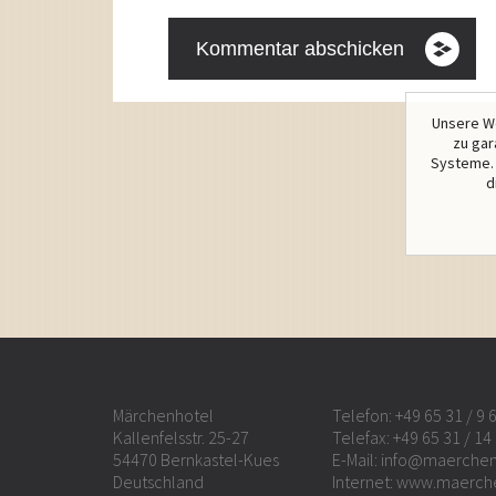
Unsere We
zu gar
Systeme. 
d
Märchenhotel
Telefon:
+49 65 31 / 9 
Kallenfelsstr. 25-27
Telefax: +49 65 31 / 14
54470 Bernkastel-Kues
E-Mail:
info@maerchen
Deutschland
Internet:
www.maerch