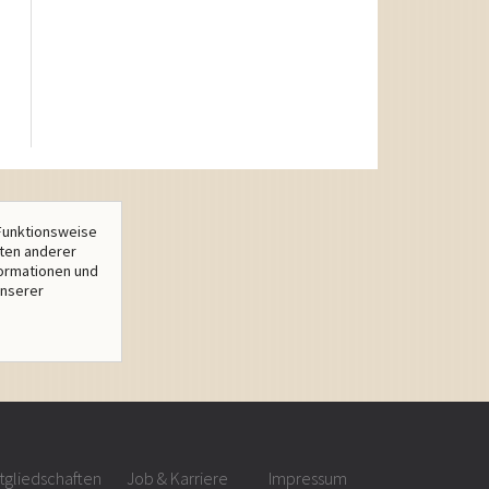
Funktionsweise
lten anderer
formationen und
unserer
tgliedschaften
Job & Karriere
Impressum