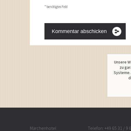
* benötigtes Feld
Unsere We
zu gar
Systeme. 
d
Märchenhotel
Telefon:
+49 65 31 / 9 