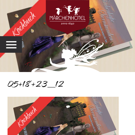
MENU
05+18+23_12