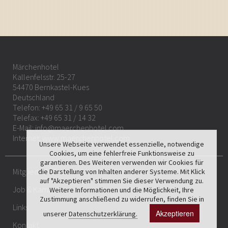
Märchenhotel
Kallenfelsstr. 25-27
54470 Bernkastel-Kues
Deutschland
Telefon:
+49 65 31 / 9 65 50
Telefax: +49 65 31 / 14 32
E-Mail:
info@maerchenhotel.com
Internet:
www.maerchenhotel.com
Unsere Webseite verwendet essenzielle, notwendige
Cookies, um eine fehlerfreie Funktionsweise zu
garantieren. Des Weiteren verwenden wir Cookies für
Mitgliedschaften
die Darstellung von Inhalten anderer Systeme. Mit Klick
auf "Akzeptieren" stimmen Sie dieser Verwendung zu.
Job & Karriere
Weitere Informationen und die Möglichkeit, Ihre
Zustimmung anschließend zu widerrufen, finden Sie in
Links
Akzeptieren
unserer
Datenschutzerklärung.
Kontakt