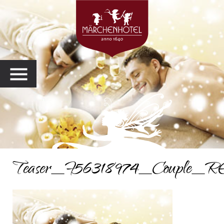
MENU
Teaser_F56318974_Couple_R