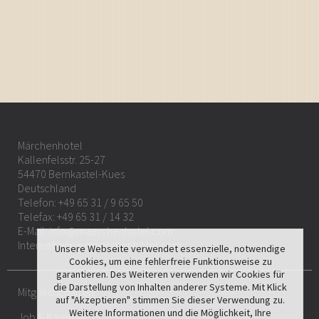
Märchenhotel
Kallenfelsstr. 25-27
54470 Bernkastel-Kues
Deutschland
Telefon:
+49 65 31 / 9 65 50
Telefax: +49 65 31 / 14 32
E-Mail:
info@maerchenhotel.com
Internet:
www.maerchenhotel.com
Unsere Webseite verwendet essenzielle, notwendige
Cookies, um eine fehlerfreie Funktionsweise zu
garantieren. Des Weiteren verwenden wir Cookies für
die Darstellung von Inhalten anderer Systeme. Mit Klick
Mitgliedschaften
auf "Akzeptieren" stimmen Sie dieser Verwendung zu.
Weitere Informationen und die Möglichkeit, Ihre
Job & Karriere