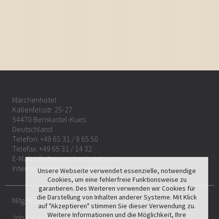
Märchenhotel
Kallenfelsstr. 25-27
54470 Bernkastel-Kues
Deutschland
Telefon:
+49 65 31 / 9 65 50
Telefax: +49 65 31 / 14 32
E-Mail:
info@maerchenhotel.com
Internet:
www.maerchenhotel.com
Unsere Webseite verwendet essenzielle, notwendige
Cookies, um eine fehlerfreie Funktionsweise zu
garantieren. Des Weiteren verwenden wir Cookies für
die Darstellung von Inhalten anderer Systeme. Mit Klick
Mitgliedschaften
auf "Akzeptieren" stimmen Sie dieser Verwendung zu.
Weitere Informationen und die Möglichkeit, Ihre
Job & Karriere