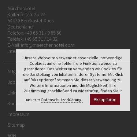
Märchenhotel
Kallenfelsstr. 25-27
54470 Bernkastel-Kues
Deutschland
Telefon:
+49 65 31 / 9 65 50
Telefax: +49 65 31 / 14 32
E-Mail:
info@maerchenhotel.com
Internet:
www.maerchenhotel.com
Unsere Webseite verwendet essenzielle, notwendige
Cookies, um eine fehlerfreie Funktionsweise zu
garantieren. Des Weiteren verwenden wir Cookies für
Mitgliedschaften
die Darstellung von Inhalten anderer Systeme. Mit Klick
auf "Akzeptieren" stimmen Sie dieser Verwendung zu.
Job & Karriere
Weitere Informationen und die Möglichkeit, Ihre
Zustimmung anschließend zu widerrufen, finden Sie in
Links
Akzeptieren
unserer
Datenschutzerklärung.
Kontakt
Impressum
Sitemap
AGB