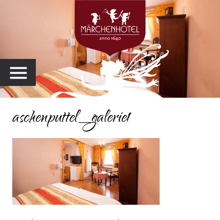
MENU
aschenputtel_galerie1