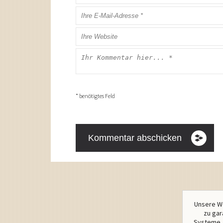
* benötigtes Feld
Unsere We
zu gar
Systeme. 