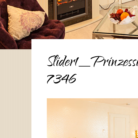
Slider1_Prinzes
7346