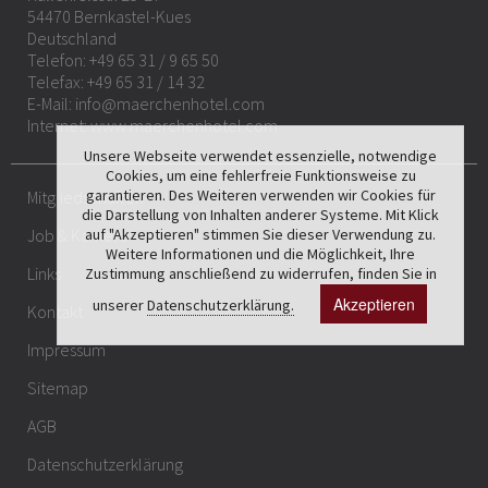
54470 Bernkastel-Kues
Deutschland
Telefon:
+49 65 31 / 9 65 50
Telefax: +49 65 31 / 14 32
E-Mail:
info@maerchenhotel.com
Internet:
www.maerchenhotel.com
Unsere Webseite verwendet essenzielle, notwendige
Cookies, um eine fehlerfreie Funktionsweise zu
garantieren. Des Weiteren verwenden wir Cookies für
Mitgliedschaften
die Darstellung von Inhalten anderer Systeme. Mit Klick
auf "Akzeptieren" stimmen Sie dieser Verwendung zu.
Job & Karriere
Weitere Informationen und die Möglichkeit, Ihre
Links
Zustimmung anschließend zu widerrufen, finden Sie in
Akzeptieren
unserer
Datenschutzerklärung.
Kontakt
Impressum
Sitemap
AGB
Datenschutzerklärung