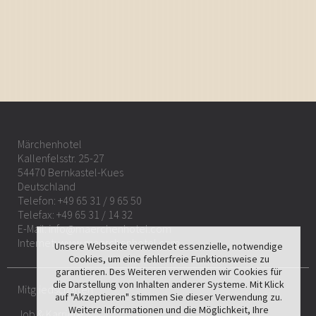
Märchenhotel
Kallenfelsstr. 25-27
54470 Bernkastel-Kues
Deutschland
Telefon:
+49 65 31 / 9 65 50
Telefax: +49 65 31 / 14 32
E-Mail:
info@maerchenhotel.com
Internet:
www.maerchenhotel.com
Unsere Webseite verwendet essenzielle, notwendige
Cookies, um eine fehlerfreie Funktionsweise zu
garantieren. Des Weiteren verwenden wir Cookies für
die Darstellung von Inhalten anderer Systeme. Mit Klick
Mitgliedschaften
auf "Akzeptieren" stimmen Sie dieser Verwendung zu.
Weitere Informationen und die Möglichkeit, Ihre
Job & Karriere