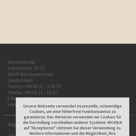
Märchenhotel
Kallenfelsstr. 25-27
54470 Bernkastel-Kues
Deutschland
Telefon:
+49 65 31 / 9 65 50
Telefax: +49 65 31 / 14 32
E-Mail:
info@maerchenhotel.com
Internet:
www.maerchenhotel.com
Unsere Webseite verwendet essenzielle, notwendige
Cookies, um eine fehlerfreie Funktionsweise zu
garantieren. Des Weiteren verwenden wir Cookies für
die Darstellung von Inhalten anderer Systeme. Mit Klick
Mitgliedschaften
auf "Akzeptieren" stimmen Sie dieser Verwendung zu.
Weitere Informationen und die Möglichkeit, Ihre
Job & Karriere