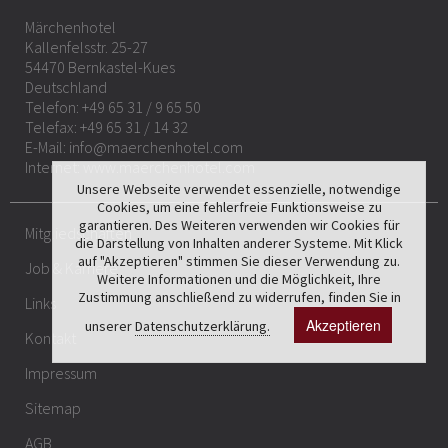
Märchenhotel
Kallenfelsstr. 25-27
54470 Bernkastel-Kues
Deutschland
Telefon:
+49 65 31 / 9 65 50
Telefax: +49 65 31 / 14 32
E-Mail:
info@maerchenhotel.com
Internet:
www.maerchenhotel.com
Unsere Webseite verwendet essenzielle, notwendige
Cookies, um eine fehlerfreie Funktionsweise zu
garantieren. Des Weiteren verwenden wir Cookies für
Mitgliedschaften
die Darstellung von Inhalten anderer Systeme. Mit Klick
auf "Akzeptieren" stimmen Sie dieser Verwendung zu.
Job & Karriere
Weitere Informationen und die Möglichkeit, Ihre
Zustimmung anschließend zu widerrufen, finden Sie in
Links
Akzeptieren
unserer
Datenschutzerklärung.
Kontakt
Impressum
Sitemap
AGB