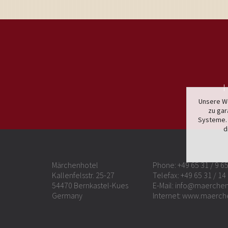
H
Unsere We
zu gar
Systeme. 
d
Märchenhotel
Phone:
+49 65 31 / 9 6
Kallenfelsstr. 25-27
Telefax: +49 65 31 / 14
54470 Bernkastel-Kues
E-Mail:
info@maerchen
Germany
Internet:
www.maerch