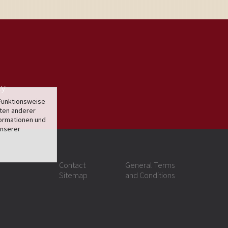
ly
Funktionsweise
lten anderer
formationen und
unserer
Contact
General Terms
Sitemap
and Conditions