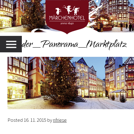
Header_Panorama_Marktplatz
MENU
Posted
16. 11. 2015
by
nfriese