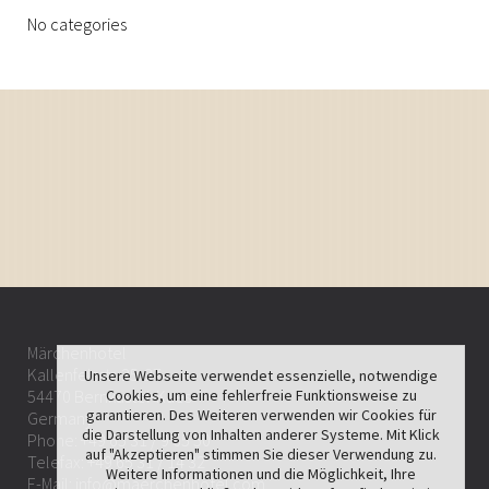
No categories
Märchenhotel
Kallenfelsstr. 25-27
Unsere Webseite verwendet essenzielle, notwendige
Cookies, um eine fehlerfreie Funktionsweise zu
54470 Bernkastel-Kues
garantieren. Des Weiteren verwenden wir Cookies für
Germany
die Darstellung von Inhalten anderer Systeme. Mit Klick
Phone:
+49 65 31 / 9 65 50
auf "Akzeptieren" stimmen Sie dieser Verwendung zu.
Telefax: +49 65 31 / 14 32
Weitere Informationen und die Möglichkeit, Ihre
E-Mail:
info@maerchenhotel.com