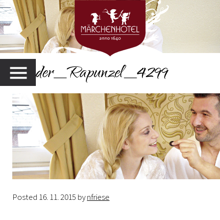
Header_Rapunzel_4299
MENU
Posted
16. 11. 2015
by
nfriese