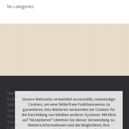
No categories
Märchenhotel
Kallenfelsstr. 25-27
Unsere Webseite verwendet essenzielle, notwendige
Cookies, um eine fehlerfreie Funktionsweise zu
54470 Bernkastel-Kues
garantieren. Des Weiteren verwenden wir Cookies für
Germany
die Darstellung von Inhalten anderer Systeme. Mit Klick
Phone:
+49 65 31 / 9 65 50
auf "Akzeptieren" stimmen Sie dieser Verwendung zu.
Telefax: +49 65 31 / 14 32
Weitere Informationen und die Möglichkeit, Ihre
E-Mail:
info@maerchenhotel.com