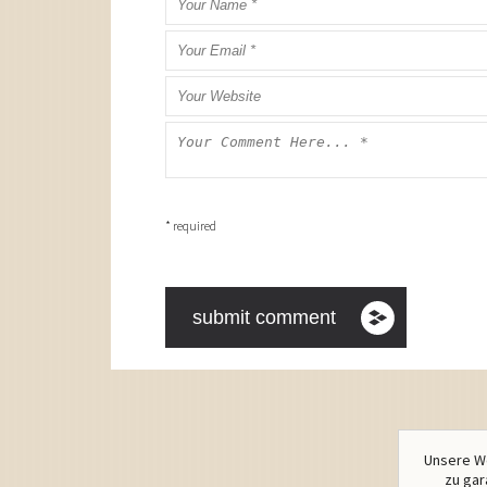
* required
Unsere We
zu gar