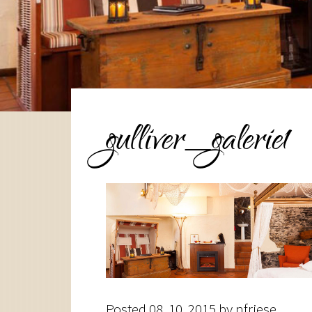
gulliver_galerie1
Posted
08. 10. 2015
by
nfriese