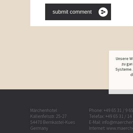
Unsere We
zu gar
Systeme. 
d
Märchenhotel
Phone:
+49 65 31 / 9 6
Kallenfelsstr. 25-27
Telefax: +49 65 31 / 14
54470 Bernkastel-Kues
E-Mail:
info@maerchen
Germany
Internet:
www.maerch