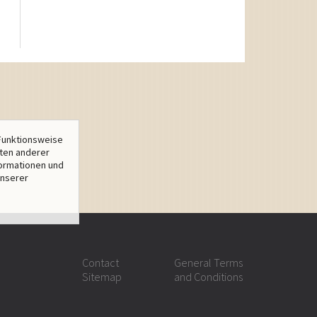
Funktionsweise
lten anderer
formationen und
unserer
Contact
General Terms
Sitemap
and Conditions