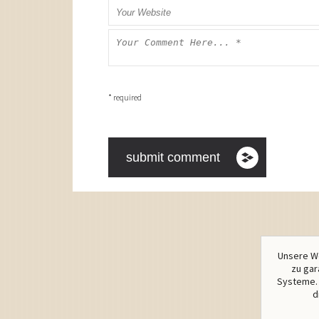
* required
Unsere We
zu gar
Systeme. 
d