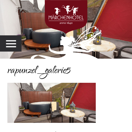
MENU
rapunzel_galerie5