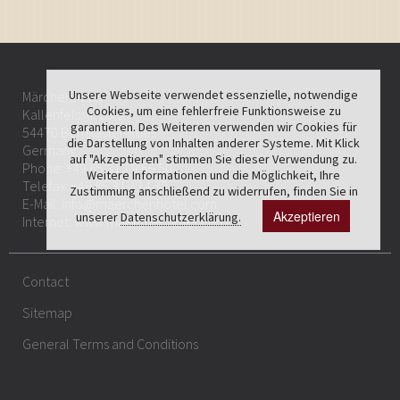
Unsere Webseite verwendet essenzielle, notwendige
Märchenhotel
Cookies, um eine fehlerfreie Funktionsweise zu
Kallenfelsstr. 25-27
garantieren. Des Weiteren verwenden wir Cookies für
54470 Bernkastel-Kues
die Darstellung von Inhalten anderer Systeme. Mit Klick
Germany
auf "Akzeptieren" stimmen Sie dieser Verwendung zu.
Phone:
+49 65 31 / 9 65 50
Weitere Informationen und die Möglichkeit, Ihre
Telefax: +49 65 31 / 14 32
Zustimmung anschließend zu widerrufen, finden Sie in
E-Mail:
info@maerchenhotel.com
Akzeptieren
unserer
Datenschutzerklärung.
Internet:
www.maerchenhotel.com
Contact
Sitemap
General Terms and Conditions