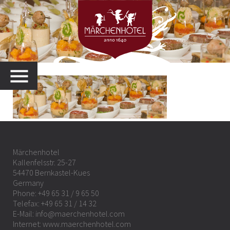
MENU
Märchenhotel
Kallenfelsstr. 25-27
54470 Bernkastel-Kues
Germany
Phone:
+49 65 31 / 9 65 50
Telefax: +49 65 31 / 14 32
E-Mail:
info@maerchenhotel.com
Internet:
www.maerchenhotel.com